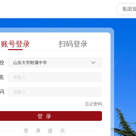
集团
账号登录
扫码登录
校
名
码
忘记密码
登
录
提
示